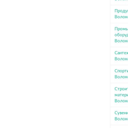
Проду
Волок
Промы
обору
Волок
Сантех
Волок
Спорт
Волок
Строи
матер
Волок
Сувен
Волок