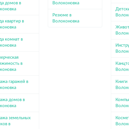
да домов в
Волоконовка
коновка
Детск
Резюме в
Волок
а квартир в
Волоконовка
коновка
Живот
Волок
да комнат в
коновка
Инстр
Волок
ерческая
ижимость в
Канцт
коновка
Волок
ажа гаражей в
Книги
коновка
Волок
ажа домов в
Компь
коновка
Волок
ажа земельных
Косме
ков в
Волок