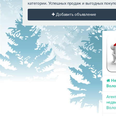
категории. Успешных продаж и выгодных покуп
Добавить объявление
Не
Воло
Аген
недв
Воло