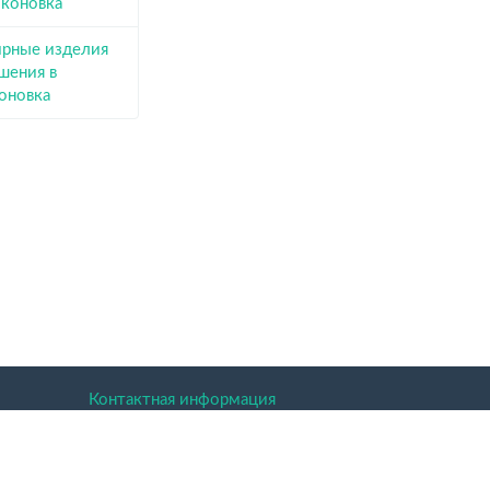
оконовка
рные изделия
шения в
оновка
Контактная информация
ая область.
 праве.