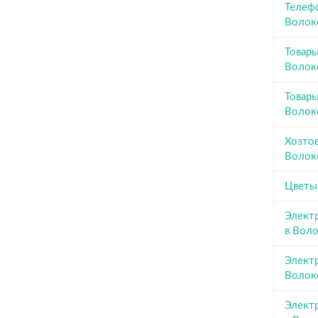
Телеф
Волок
Товары
Волок
Товары
Волок
Хозто
Волок
Цветы
Элект
в Вол
Элект
Волок
Элект