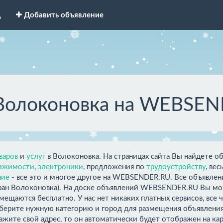
д
Добавить объявление
 Волоконовка на WEBSE
варов
и
услуг
в Волоконовка. На страницах сайта Вы найдете о
ижимости
,
электроники
, предложения по
трудоустройству
, вес
ние
- все это и многое другое на WEBSENDER.RU. Все объявлен
ран Волоконовка). На доске объявлений WEBSENDER.RU Вы мож
змещаются бесплатно. У нас нет никаких платных сервисов, все
берите нужную категорию и город для размещения объявления,
ажите свой адрес, то он автоматически будет отображен на ка