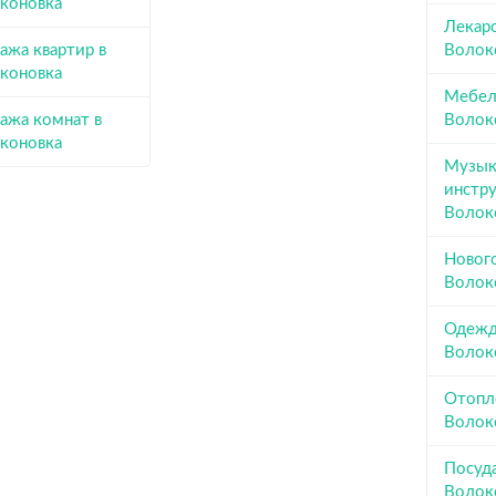
коновка
Лекарс
ажа квартир в
Волок
коновка
Мебел
ажа комнат в
Волок
коновка
Музык
инстр
Волок
Новог
Волок
Одежда
Волок
Отопл
Волок
Посуда
Волок