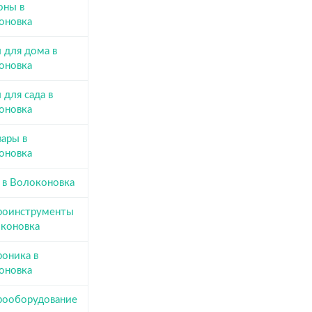
оны в
оновка
 для дома в
оновка
 для сада в
оновка
вары в
оновка
 в Волоконовка
роинструменты
оконовка
роника в
оновка
рооборудование