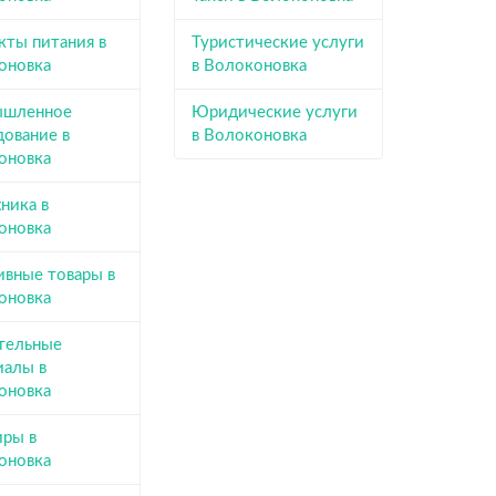
кты питания в
Туристические услуги
оновка
в Волоконовка
шленное
Юридические услуги
дование в
в Волоконовка
оновка
ника в
оновка
ивные товары в
оновка
тельные
иалы в
оновка
иры в
оновка