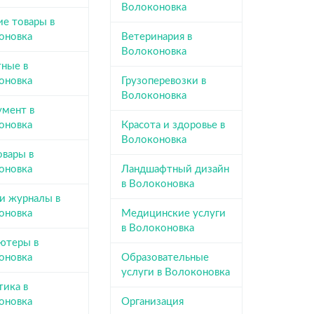
Волоконовка
ие товары в
оновка
Ветеринария в
Волоконовка
ные в
оновка
Грузоперевозки в
Волоконовка
умент в
оновка
Красота и здоровье в
Волоконовка
овары в
оновка
Ландшафтный дизайн
в Волоконовка
 и журналы в
оновка
Медицинские услуги
в Волоконовка
ютеры в
оновка
Образовательные
услуги в Волоконовка
тика в
оновка
Организация