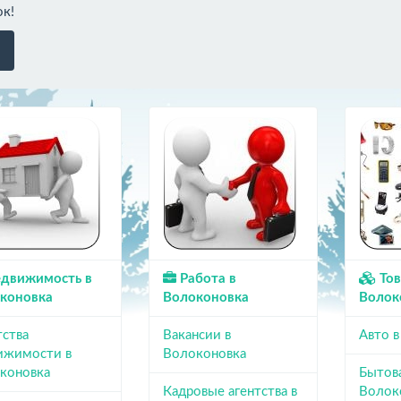
ок!
движимость в
Работа в
Тов
коновка
Волоконовка
Волок
тства
Вакансии в
Авто 
ижимости в
Волоконовка
коновка
Бытова
Кадровые агентства в
Волок