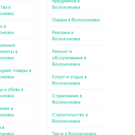
праздников в
тва в
Волоконовка
оновка
Охрана в Волоконовка
ь в
оновка
Реклама в
Волоконовка
альные
ументы в
Ремонт и
оновка
обслуживание в
Волоконовка
одние товары в
оновка
Спорт и отдых в
Волоконовка
 и обувь в
оновка
Страхование в
Волоконовка
ение в
оновка
Строительство в
Волоконовка
 в
оновка
Такси в Волоконовка