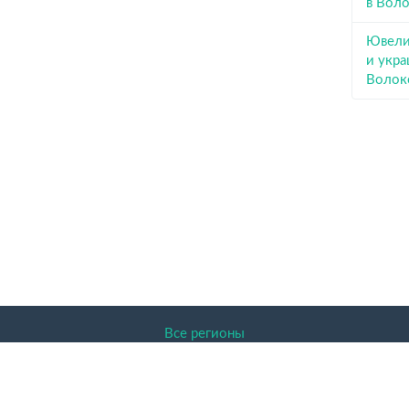
в Вол
Ювели
и укра
Волок
Все регионы
ENDER.RU 2026 Доска объявлений, Волоконовка, Белгородск
авленная на сайте информация защищена законом об авторском